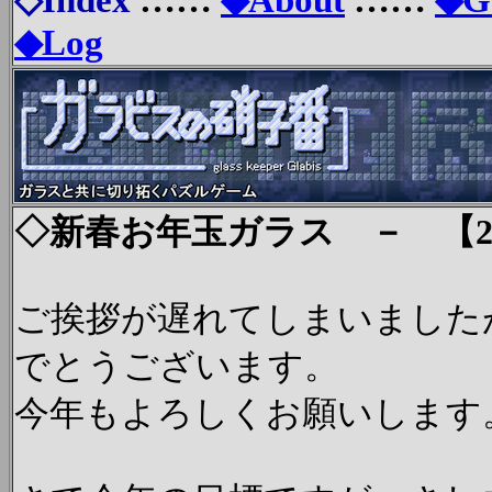
◇Index
……
◆About
……
◆G
◆Log
◇新春お年玉ガラス － 【2019
ご挨拶が遅れてしまいました
でとうございます。
今年もよろしくお願いします